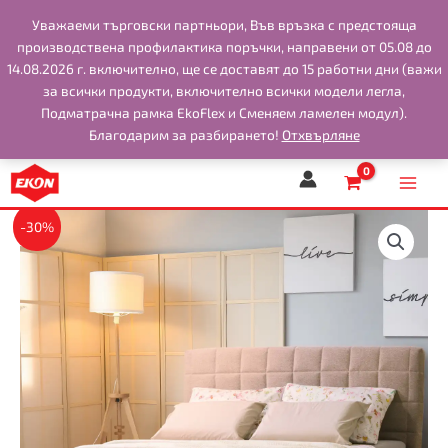
Skip
Уважаеми търговски партньори, Във връзка с предстоящa
to
производствена профилактика поръчки, направени от 05.08 до
content
14.08.2026 г. включително, ще се доставят до 15 работни дни (важи
за всички продукти, включително всички модели легла,
Подматрачна рамка EkoFlex и Сменяем ламелен модул).
Благодарим за разбирането!
Отхвърляне
-30%