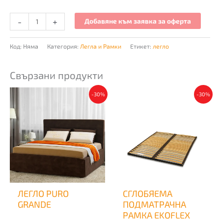
-
+
Добавяне към заявка за оферта
Код:
Няма
Категория:
Легла и Рамки
Етикет:
легло
Свързани продукти
This
This
-30%
-30%
product
produ
has
has
multiple
multi
variants.
varian
The
The
options
optio
may
may
be
be
chosen
chos
ЛЕГЛО PURO
СГЛОБЯЕМА
on
on
GRANDE
ПОДМАТРАЧНА
the
the
РАМКА EKOFLEX