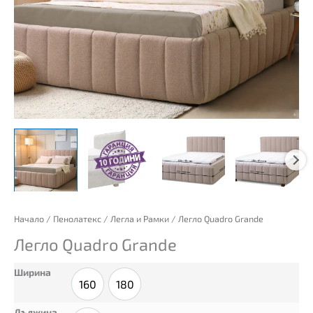
количество
Начало
/
Пенолатекс
/
Легла и Рамки
/ Легло Quadro Grande
за
Легло Quadro Grande
Легло
Quadro
Ширина
Grande
160
180
160
180
Дължина