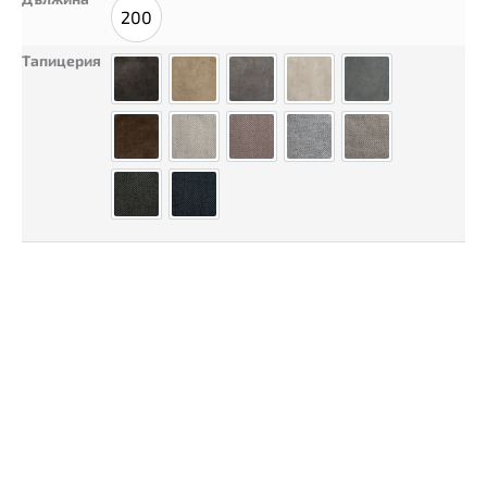
200
200
Тапицерия
Плюш Антрацит
Плюш Карамел
Плюш Пепел (Топло Сиво)
Плюш Пясък
Плюш Цимент (Си
Плюш Шоколад
Сиена Беж
Сиена Кафяво
Сиена Сив
Сиена Тъмно Бе
Сиена Тъмно Сив
Сиена Тъмно Син