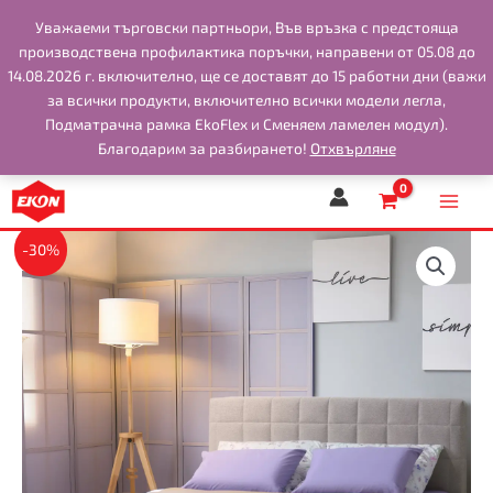
Skip
Уважаеми търговски партньори, Във връзка с предстоящa
to
производствена профилактика поръчки, направени от 05.08 до
content
14.08.2026 г. включително, ще се доставят до 15 работни дни (важи
за всички продукти, включително всички модели легла,
Подматрачна рамка EkoFlex и Сменяем ламелен модул).
Благодарим за разбирането!
Отхвърляне
-30%