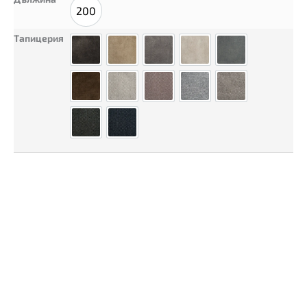
200
200
Тапицерия
Плюш Антрацит
Плюш Карамел
Плюш Пепел (Топло Сиво)
Плюш Пясък
Плюш Цимент (Си
Плюш Шоколад
Сиена Беж
Сиена Кафяво
Сиена Сив
Сиена Тъмно Бе
Сиена Тъмно Сив
Сиена Тъмно Син