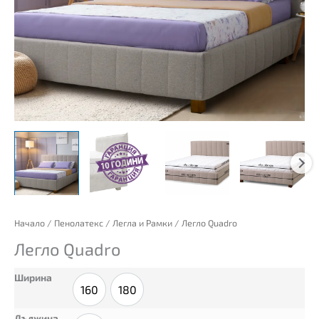
количество
Начало
/
Пенолатекс
/
Легла и Рамки
/ Легло Quadro
за
Легло Quadro
Легло
Quadro
Ширина
160
180
160
180
Дължина