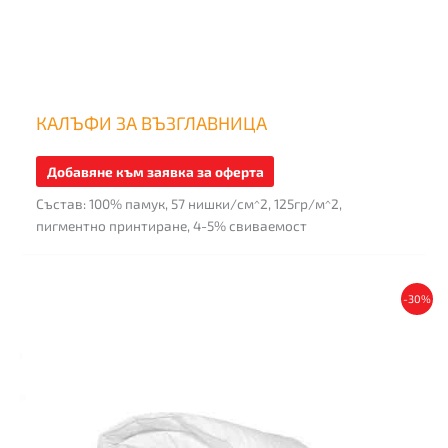
КАЛЪФИ ЗА ВЪЗГЛАВНИЦА
Добавяне към заявка за оферта
Състав: 100% памук, 57 нишки/см^2, 125гр/м^2,
пигментно принтиране, 4-5% свиваемост
This
-30%
product
has
multiple
variants.
The
options