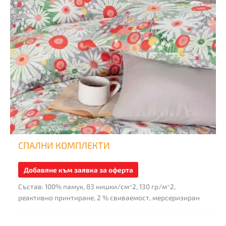
may
be
chosen
on
the
product
page
СПАЛНИ КОМПЛЕКТИ
Добавяне към заявка за оферта
Състав: 100% памук, 83 нишки/см^2, 130 гр/м^2,
реактивно принтиране, 2 % свиваемост, мерсеризиран