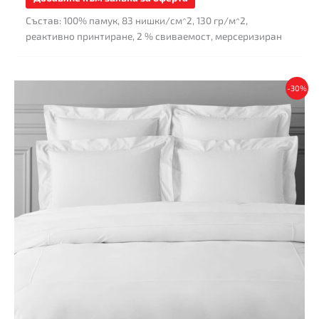
Състав: 100% памук, 83 нишки/см^2, 130 гр/м^2,
реактивно принтиране, 2 % свиваемост, мерсеризиран
This
-30%
product
has
multiple
variants.
The
options
may
be
chosen
on
the
product
page