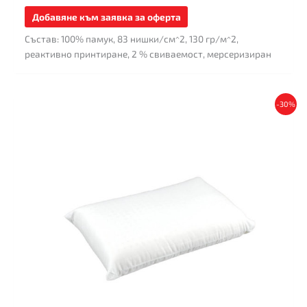
Добавяне към заявка за оферта
Състав: 100% памук, 83 нишки/см^2, 130 гр/м^2,
реактивно принтиране, 2 % свиваемост, мерсеризиран
This
-30%
product
has
multiple
variants.
The
options
may
be
chosen
on
the
product
page