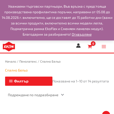
Skip
Уважаеми търговски партньори, Във връзка с предстоящa
to
производствена профилактика поръчки, направени от 05.08 до
content
14.08.2026 г. включително, ще се доставят до 15 работни дни (важи
за всички продукти, включително всички модели легла,
Подматрачна рамка EkoFlex и Сменяем ламелен модул).
Благодарим за разбирането!
Отхвърляне
Начало
/
Пенолатекс
/ Спално Бельо
Спално Бельо
Филтър
Показване на 1–10 от 14 резултата