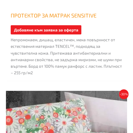
ПРОТЕКТОР ЗА МАТРАК SENSITIVE
Добавяне към заявка за оферта
Непромокаем, дишащ, еластичен, мека повърхност от
естествения материал TENCEL
, подходящ за
™
чувствителна кожа. Притежава антибактериални и
антиакарни свойства, не задържа миризми, не шуми при
въртене. Борд от 100% памук ранфорс с ластик. Плътност
– 255 гр/м2
This
-30%
product
has
multiple
variants.
The
options