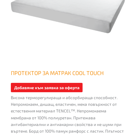
chosen
on
the
product
page
ПРОТЕКТОР ЗА МАТРАК COOL TOUCH
Добавяне към заявка за оферта
Висока терморегулираща и абсорбираща способност.
Непромокаем, дишащ, еластичен, мека повърхност от
естествения материал TENCEL
. Непромокаема
™
мембрана от 100% полиуретан. Притежава
антибактериални и антиакарни свойства и не шуми при
въртене. Борд от 100% памук ранфорс с ластик. Плътност