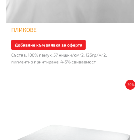
ПЛИКОВЕ
Добавяне към заявка за оферта
Състав: 100% памук, 57 нишки/см^2, 125гр/м^2,
пигментно принтиране, 4-5% свиваемост
This
-30%
product
has
multiple
variants.
The
options
may
be