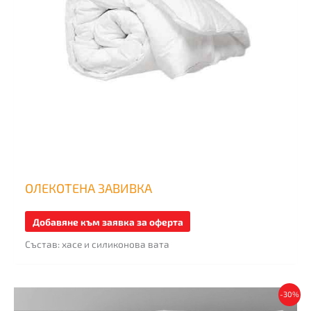
may
be
chosen
on
the
product
page
ОЛЕКОТЕНА ЗАВИВКА
Добавяне към заявка за оферта
Състав: хасе и силиконова вата
This
-30%
product