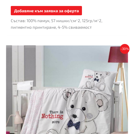
Добавяне към заявка за оферта
Състав: 100% памук, 57 нишки/см^2, 125гр/м^2,
пигментно принтиране, 4-5% свиваемост
This
-30%
product
has
multiple
variants.
The
options
may
be
chosen
on
the
product
page