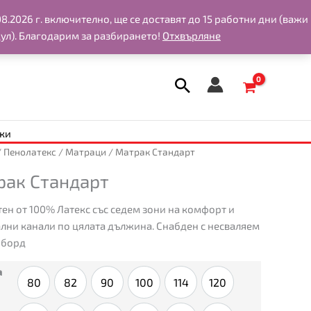
.2026 г. включително, ще се доставят до 15 работни дни (важи
ул). Благодарим за разбирането!
Отхвърляне
мки
тво
/
Пенолатекс
/
Матраци
/ Матрак Стандарт
рак Стандарт
рт
ен от 100% Латекс със седем зони на комфорт и
лни канали по цялата дължина. Снабден с несваляем
 борд
а
80
82
90
100
114
120
80
82
90
100
114
120