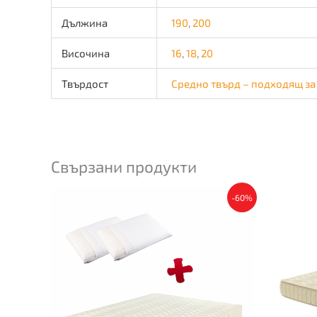
Дължина
190
,
200
Височина
16
,
18
,
20
Твърдост
Средно твърд – подходящ за
Свързани продукти
This
-60%
product
has
multiple
variants.
The
options
may