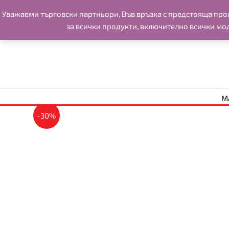
Skip
Уважаеми търговски партньори, Във връзка с предстоящa произ
to
за всички продукти, включително всички мо
content
М
-30%