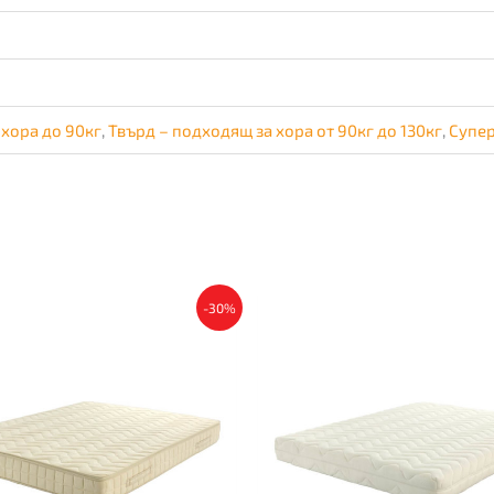
 хора до 90кг
,
Твърд – подходящ за хора от 90кг до 130кг
,
Супер
This
-30%
product
has
multiple
variants.
The
options
may