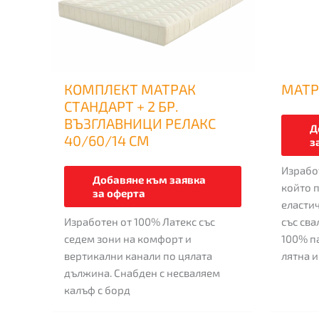
be
chosen
on
the
product
КОМПЛЕКТ МАТРАК
МАТР
page
СТАНДАРТ + 2 БР.
ВЪЗГЛАВНИЦИ РЕЛАКС
Д
40/60/14 СМ
з
Израбо
Добавяне към заявка
който 
за оферта
еластич
Изработен от 100% Латекс със
със св
седем зони на комфорт и
100% п
вертикални канали по цялата
лятна и
дължина. Снабден с несваляем
калъф с борд