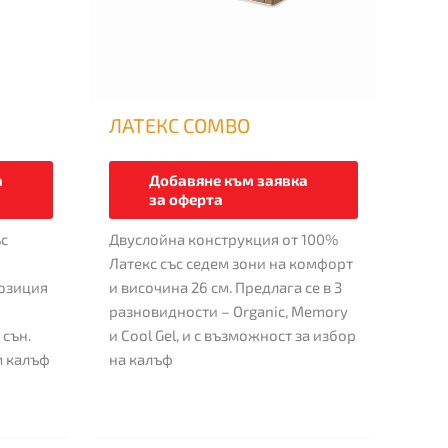
be
be
chosen
chosen
on
on
the
the
product
product
ЛАТЕКС COMBO
page
page
а
Добавяне към заявка
за оферта
ъс
Двуслойна конструкция от 100%
Латекс със седем зони на комфорт
озиция
и височина 26 см. Предлага се в 3
разновидности – Organic, Memory
сън.
и Cool Gel, и с възможност за избор
м калъф
на калъф