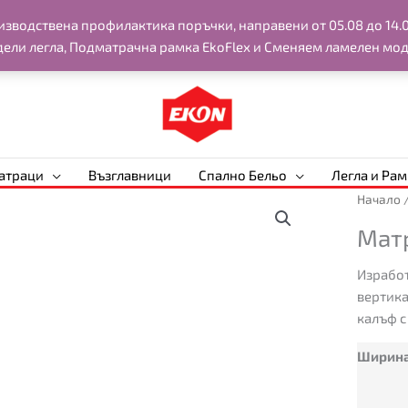
водствена профилактика поръчки, направени от 05.08 до 14.08
дели легла, Подматрачна рамка EkoFlex и Сменяем ламелен мод
атраци
Възглавници
Спално Бельо
Легла и Ра
количес
Начало
за
Мат
Матрак
Станда
Изработ
вертика
калъф с
Ширин