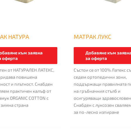
be
chosen
on
the
product
АК НАТУРА
МАТРАК ЛУКС
page
обавяне към заявка
Добавяне към заявк
а оферта
за оферта
тен от НАТУРАЛЕН ЛАТЕКС,
Състои се от 100% Латекс с
придава повишена
седем ортопедични зони,
ност и плътност. Снабден
поддържащи правилната п
аляем практичен калъф от
на гръбначния стълб и
амук ORGANIC COTTON с
осигуряващи здравословен 
 зимна страна
Снабден с луксозен сваляе
за по-лесно изпиране