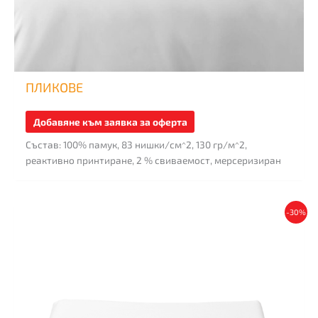
ПЛИКОВЕ
Добавяне към заявка за оферта
Състав: 100% памук, 83 нишки/см^2, 130 гр/м^2,
реактивно принтиране, 2 % свиваемост, мерсеризиран
This
-30%
product
has
multiple
variants.
The
options