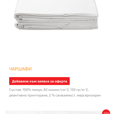
may
be
chosen
on
the
product
page
ЧАРШАФИ
Добавяне към заявка за оферта
Състав: 100% памук, 83 нишки/см^2, 130 гр/м^2,
реактивно принтиране, 2 % свиваемост, мерсеризиран
This
-30%