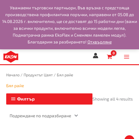
Skip
Уважаеми търговски партньори, Във връзка с предстоящa
to
производствена профилактика поръчки, направени от 05.08 до
content
14.08.2026 г. включително, ще се доставят до 15 работни дни (важи
за всички продукти, включително всички модели легла,
Подматрачна рамка EkoFlex и Сменяем ламелен модул).
Благодарим за разбирането!
Отхвърляне
Начало
/ Продуктът Цвят / Бял райе
Бял райе
Филтър
Showing all 4 results