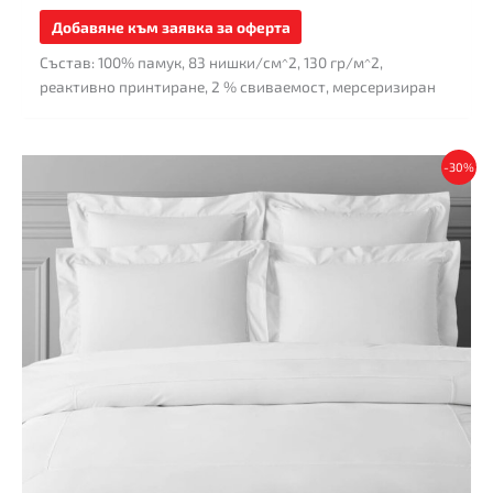
Добавяне към заявка за оферта
Състав: 100% памук, 83 нишки/см^2, 130 гр/м^2,
реактивно принтиране, 2 % свиваемост, мерсеризиран
This
-30%
product
has
multiple
variants.
The
options
may
be
chosen
on
the
product
page